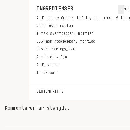
INGREDIENSER
4
P
-
4
dl
cashewnötter, blötlagda i minst 6 timm
eller över natten
1
msk
svartpeppar, mortlad
0.5
msk
rosépeppar, mortlad
0.5
dl
näringsjäst
2
msk
olivolja
2
dl
vatten
1
tsk
salt
GLUTENFRITT?
Servera med glutenfri pasta.
Kommentarer är stängda.