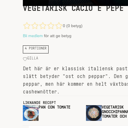
VEGETARISK CACIO E PEPE
0 (0 betyg)
Bli medlem
för att ge betyg
4 PORTIONER
GILLA
Det här är er klassisk italiensk past
slätt betyder "ost och peppar". Den g
peppar, men här kommer en helt växtba
cashewnötter.
LIKNANDE RECEPT
PAN CON TOMATE
VEGETARISK
GNOCCHIPANN
TOMATER OCH