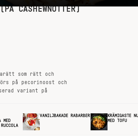
 (PÅ CASHEWNÖTTER)
arätt som rätt och
örs på pecorinoost och
serad variant på
VANILJBAKADE RABARBER
KRÄMIGASTE N
A MED
MED TOFU
 RUCCOLA