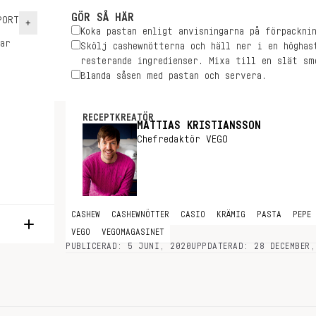
GÖR SÅ HÄR
ORT
+
Koka pastan enligt anvisningarna på förpacknin
ar
Skölj cashewnötterna och häll ner i en höghas
resterande ingredienser. Mixa till en slät sm
Blanda såsen med pastan och servera.
RECEPTKREATÖR
MATTIAS KRISTIANSSON
Chefredaktör VEGO
CASHEW
CASHEWNÖTTER
CASIO
KRÄMIG
PASTA
PEPE
VEGO
VEGOMAGASINET
PUBLICERAD: 5 JUNI, 2020
UPPDATERAD: 28 DECEMBER,