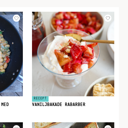
RECEPT
 MED
VANILJBAKADE RABARBER