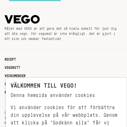
Målet med VEGO är att göra det så himla enkelt för just dig
att äta vego. För vegomat är inte krångligt, det är gjort i
ett kick och smakar fantastiskt.
RECEPT
VEGONYTT
VECKOMENYER
VÄLKOMMEN TILL VEGO!
OM OSS
KONTAKT
Denna hemsida använder cookies
Vi använder cookies för att förbättra
OXENSTIERNSGATAN 33
din upplevelse på vår webbplats. Genom
114 27 STOCKHOLM
att klicka på "Godkänn alla" får vi
REDAKTIONEN@VEGOMAGASINET.SE