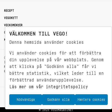
RECEPT
VEGONYTT
VECKOMENYER
OM OSS
VÄLKOMMEN TILL VEGO!
KONTAKT
Denna hemsida använder cookies
Vi använder cookies för att förbättra
OXENSTIERNSGATAN 33
din upplevelse på vår webbplats. Genom
114 27 STOCKHOLM
att klicka på "Godkänn alla" får vi
REDAKTIONEN@VEGOMAGASINET.SE
08-799 62 01
bättre statistik, vilket leder till en
förbättrad användarupplevelse.
Läs mer om vår integritetspolicy
Nödvändiga
Godkänn alla
Hantera cookies
© 2026 VEGOMAGASINET