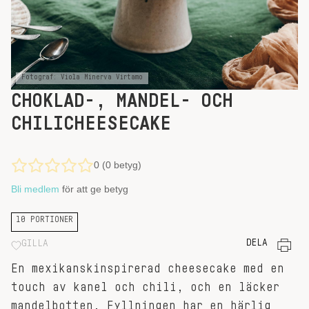
Fotograf: Viola Minerva Virtamo
CHOKLAD-, MANDEL- OCH
CHILICHEESECAKE
0 (0 betyg)
Bli medlem
för att ge betyg
10 PORTIONER
DELA
GILLA
En mexikanskinspirerad cheesecake med en
touch av kanel och chili, och en läcker
mandelbotten. Fyllningen har en härlig