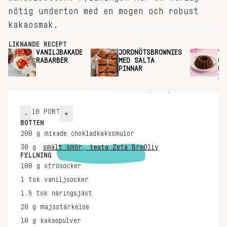
nötig underton med en mogen och robust
kakaosmak.
LIKNANDE RECEPT
VANILJBAKADE
JORDNÖTSBROWNIES
VI
RABARBER
MED SALTA
CH
PINNAR
PÅ
IN
INGREDIENSER
GÖR SÅ HÄR
10
PORT
-
+
BOTTEN
200
g
mixade chokladkakssmulor
30
g
smält smör, testa Zeta BreOliv
FYLLNING
100
g
strösocker
1
tsk
vaniljsocker
1.5
tsk
näringsjäst
20
g
majsstärkelse
10
g
kakaopulver