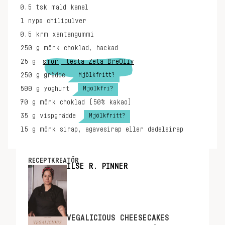
0.5
tsk
mald kanel
1
nypa
chilipulver
0.5
krm
xantangummi
250
g
mörk choklad, hackad
25
g
smör, testa Zeta BreOliv
Mjölkfritt?
250
g
grädde
Mjölkfri?
500
g
yoghurt
70
g
mörk choklad (50% kakao)
Mjölkfritt?
35
g
vispgrädde
15
g
mörk sirap, agavesirap eller dadelsirap
RECEPTKREATÖR
ILSE R. PINNER
VEGALICIOUS CHEESECAKES