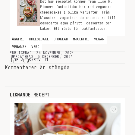
Det här receptet kommer från Ilse R.
Pinners fantastiska bok med veganska
cheesecakes i olika varianter. Från
klassiska veganiserade cheesecake till
dekadenta egna påhitt, desserter och
kakor. Ett måste för bakfantasten.
ÄGGFRI
CHEESECAKE
CHOKLAD
MJÖLKFRI
VEGAN
VEGANSK
VEGO
PUBLICERAD: 26 NOVEMBER, 2024
UPPDATERAD: 5 DECEMBER, 2024
DELA
SKRIV UT
Kommentarer är stängda.
LIKNANDE RECEPT