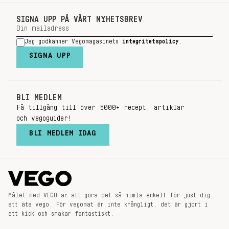
SIGNA UPP PÅ VÅRT NYHETSBREV
Jag godkänner Vegomagasinets
integritetspolicy
.
SIGNA UPP
BLI MEDLEM
Få tillgång till över 5000+ recept, artiklar
och vegoguider!
BLI MEDLEM IDAG
Målet med VEGO är att göra det så himla enkelt för just dig
att äta vego. För vegomat är inte krångligt, det är gjort i
ett kick och smakar fantastiskt.