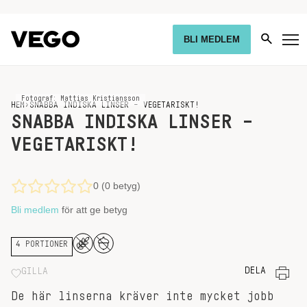
BLI MEDLEM
Fotograf: Mattias Kristiansson
HEM
›
SNABBA INDISKA LINSER – VEGETARISKT!
SNABBA INDISKA LINSER –
VEGETARISKT!
0 (0 betyg)
Bli medlem
för att ge betyg
4 PORTIONER
DELA
GILLA
De här linserna kräver inte mycket jobb