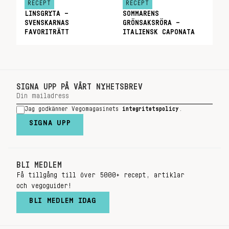
RECEPT
RECEPT
LINSGRYTA –
SOMMARENS
SVENSKARNAS
GRÖNSAKSRÖRA –
FAVORITRÄTT
ITALIENSK CAPONATA
SIGNA UPP PÅ VÅRT NYHETSBREV
Jag godkänner Vegomagasinets
integritetspolicy
.
SIGNA UPP
BLI MEDLEM
Få tillgång till över 5000+ recept, artiklar
och vegoguider!
BLI MEDLEM IDAG