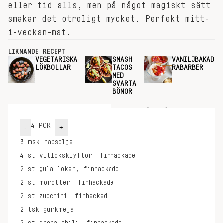
eller tid alls, men på något magiskt sätt
smakar det otroligt mycket. Perfekt mitt-
i-veckan-mat.
LIKNANDE RECEPT
VEGETARISKA
SMASH
VANILJBAKADE
LÖKBOLLAR
TACOS
RABARBER
MED
SVARTA
BÖNOR
INGREDIENSER
GÖR SÅ HÄR
4
PORT
-
+
3
msk
rapsolja
4
st
vitlöksklyftor, finhackade
2
st
gula lökar, finhackade
2
st
morötter, finhackade
2
st
zucchini, finhackad
2
tsk
gurkmeja