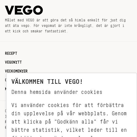
Målet med VEGO är att göra det så himla enkelt för just dig
att äta vego. För vegomat är inte krångligt, det är gjort i
ett kick och smakar fantastiskt.
RECEPT
VEGONYTT
VECKOMENYER
OM OSS
VÄLKOMMEN TILL VEGO!
KONTAKT
Denna hemsida använder cookies
Vi använder cookies för att förbättra
OXENSTIERNSGATAN 33
din upplevelse på vår webbplats. Genom
114 27 STOCKHOLM
att klicka på "Godkänn alla" får vi
REDAKTIONEN@VEGOMAGASINET.SE
08-799 62 01
bättre statistik, vilket leder till en