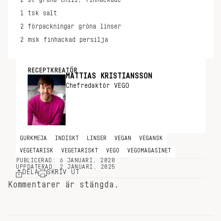
2
st
gröna chili, finhackade
1
tsk
salt
2
förpackningar
gröna linser
2
msk
finhackad persilja
RECEPTKREATÖR
MATTIAS KRISTIANSSON
Chefredaktör VEGO
GURKMEJA
INDISKT
LINSER
VEGAN
VEGANSK
VEGETARISK
VEGETARISKT
VEGO
VEGOMAGASINET
PUBLICERAD: 6 JANUARI, 2020
UPPDATERAD: 2 JANUARI, 2025
DELA
SKRIV UT
Kommentarer är stängda.