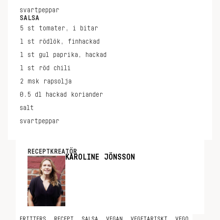
svartpeppar
SALSA
5
st
tomater, i bitar
1
st
rödlök, finhackad
1
st
gul paprika, hackad
1
st
röd chili
2
msk
rapsolja
0.5
dl
hackad koriander
salt
svartpeppar
RECEPTKREATÖR
KAROLINE JÖNSSON
FRITTERS
RECEPT
SALSA
VEGAN
VEGETARISKT
VEGO