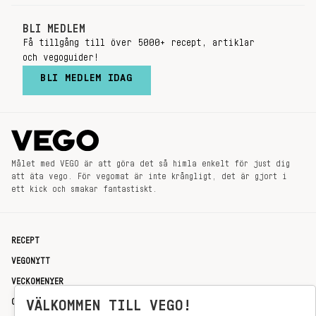
BLI MEDLEM
Få tillgång till över 5000+ recept, artiklar
och vegoguider!
BLI MEDLEM IDAG
Målet med VEGO är att göra det så himla enkelt för just dig
att äta vego. För vegomat är inte krångligt, det är gjort i
ett kick och smakar fantastiskt.
RECEPT
VEGONYTT
VECKOMENYER
OM OSS
VÄLKOMMEN TILL VEGO!