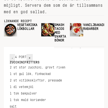
möjligt. Servera dem som de är tillsammans
med en god sallad.
LIKNANDE RECEPT
VEGETARISKA
SMASH
VANILJBAKADE
LÖKBOLLAR
TACOS
RABARBER
MED
SVARTA
BÖNOR
INGREDIENSER
GÖR SÅ HÄR
4
PORT
-
+
ZUCCHINIFRITTERS
2
st
stor zucchini, grovt riven
1
st
gul lök, finhackad
2
st
vitlöksklyftor, pressade
1
dl
vetemjöl
1
tsk
bakpulver
1
tsk
mald koriander
salt