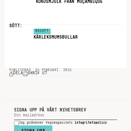
KOKOSMJÖLK FRÅN MOÇAMBIQUE
SÖTT:
RECEPT
KÄRLEKSMUMSBULLAR
PUBLICERAD: 24 FEBRUARI, 2026
DELA
SKRIV UT
SIGNA UPP PÅ VÅRT NYHETSBREV
Jag godkänner Vegomagasinets
integritetspolicy
.
SIGNA UPP