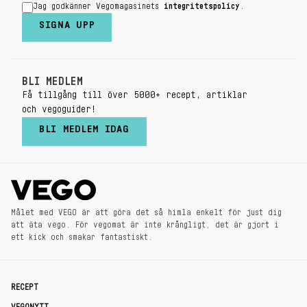
Jag godkänner Vegomagasinets
integritetspolicy
.
SIGNA UPP
BLI MEDLEM
Få tillgång till över 5000+ recept, artiklar
och vegoguider!
BLI MEDLEM IDAG
Målet med VEGO är att göra det så himla enkelt för just dig
att äta vego. För vegomat är inte krångligt, det är gjort i
ett kick och smakar fantastiskt.
RECEPT