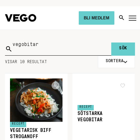
BLI MEDLEM
Sök
på:
SORTERA
VISAR 10 RESULTAT
RECEPT
SÖTSTARKA
VEGOBITAR
RECEPT
VEGETARISK BIFF
STROGANOFF