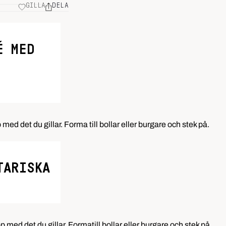
GILLA
DELA
É MED
med det du gillar. Forma till bollar eller burgare och stek på.
TARISKA
p med det du gillar. Formatill bollar eller burgare och stek på.