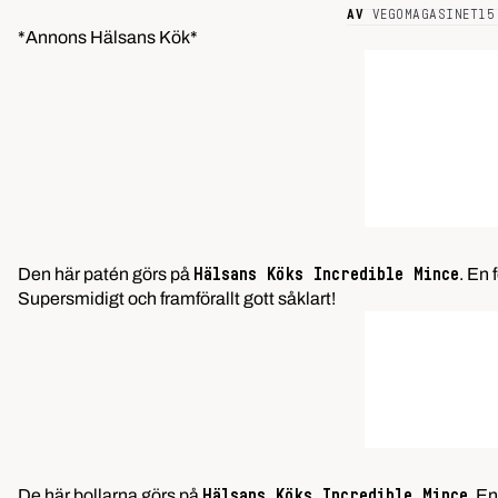
AV
VEGOMAGASINET
15
*Annons Hälsans Kök*
Den här patén görs på
. En 
Hälsans Köks Incredible Mince
Supersmidigt och framförallt gott såklart!
De här bollarna görs på
. En
Hälsans Köks Incredible Mince