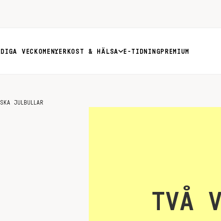
RDIGA VECKOMENYER
KOST & HÄLSA
E-TIDNING
PREMIUM
SKA JULBULLAR
TVÅ 