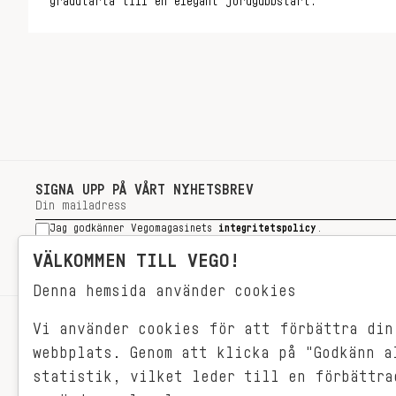
gräddtårta till en elegant jordgubbstart.
SIGNA UPP PÅ VÅRT NYHETSBREV
Jag godkänner Vegomagasinets
integritetspolicy
.
SIGNA UPP
VÄLKOMMEN TILL VEGO!
Denna hemsida använder cookies
Vi använder cookies för att förbättra din
RECEPT
webbplats. Genom att klicka på "Godkänn a
VEGONYTT
statistik, vilket leder till en förbättra
Målet med VEGO är att göra det så