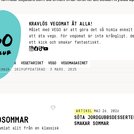
KRAVLÖS VEGOMAT ÅT ALLA!
Målet med VEGO är att göra det så himla enkelt
att äta vego. För vegomat är inte krångligt, d
ett kick och smakar fantastiskt.
FÖLJ OSS
GETARISK
VEGETARISKT
VEGO
VEGOMAGASINET
EMBER, 2019
UPPDATERAD: 3 MARS, 2025
ARTIKEL
MAJ 26, 2026
SÖTA JORDGUBBSDESSERTE
DSOMMAR
SMAKAR SOMMAR
amlat allt från en klassisk