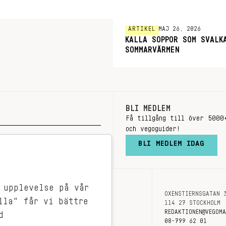
ARTIKEL
MAJ 26, 2026
KALLA SOPPOR SOM SVALK
SOMMARVÄRMEN
BLI MEDLEM
Få tillgång till över 5000
och vegoguider!
BLI MEDLEM IDAG
 upplevelse på vår
OXENSTIERNSGATAN 
OM OSS
lla" får vi bättre
114 27 STOCKHOLM
KONTAKT
REDAKTIONEN@VEGOM
d
08-799 62 01