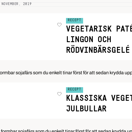
 NOVEMBER, 2019
RECEPT
VEGETARISK PAT
LINGON OCH
RÖDVINBÄRSGELÉ
formbar sojafärs som du enkelt tinar först för att sedan krydda upp 
RECEPT
KLASSISKA VEGE
JULBULLAR
 formbar sojafärs som du enkelt tinar först för att sedan krydda up