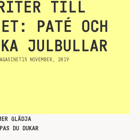
RITER TILL
DET: PATÉ OCH
SKA JULBULLAR
AGASINET
15 NOVEMBER, 2019
MER GLÄDJA
PAS DU DUKAR