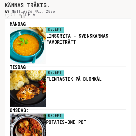
KÄNNAS TRÅKIG.
AV
MATTIAS
26 MAJ, 2026
GILLA
DELA
MÅNDAG:
RECEPT
LINSGRYTA – SVENSKARNAS
FAVORITRÄTT
TISDAG:
RECEPT
FLINTASTEK PÅ BLOMKÅL
ONSDAG:
RECEPT
POTATIS-ONE POT