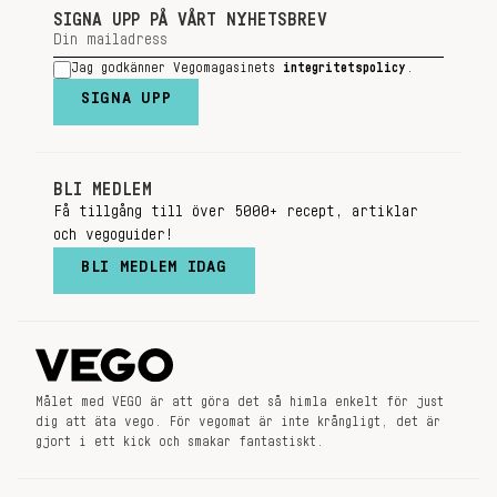
SIGNA UPP PÅ VÅRT NYHETSBREV
Jag godkänner Vegomagasinets
integritetspolicy
.
SIGNA UPP
BLI MEDLEM
Få tillgång till över 5000+ recept, artiklar
och vegoguider!
BLI MEDLEM IDAG
Målet med VEGO är att göra det så himla enkelt för just
dig att äta vego. För vegomat är inte krångligt, det är
gjort i ett kick och smakar fantastiskt.