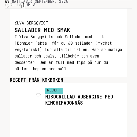
AV
MATTIAS
16 SEPTEMBER, 2025
GILLA
DELA
YLVA BERGQVIST
SALLADER MED SMAK
I Ylva Bergqvists bok Sallader med smak
(Bonnier Fakta) får du 60 sallader (mycket
vegetariskt) för alla tillfällen. Här är matiga
sallader och bowls, tillbehör och även
desserter. Den är full med tips på hur du
sätter ihop en bra sallad.
RECEPT FRÅN KOKBOKEN
RECEPT
MISOGRILLAD AUBERGINE MED
KIMCHIMAJONNÄS