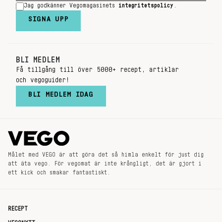
Jag godkänner Vegomagasinets
integritetspolicy
.
SIGNA UPP
BLI MEDLEM
Få tillgång till över 5000+ recept, artiklar
och vegoguider!
BLI MEDLEM IDAG
Målet med VEGO är att göra det så himla enkelt för just dig
att äta vego. För vegomat är inte krångligt, det är gjort i
ett kick och smakar fantastiskt.
RECEPT