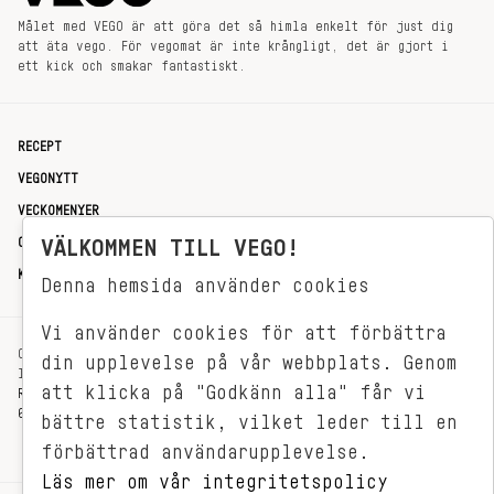
Målet med VEGO är att göra det så himla enkelt för just dig
att äta vego. För vegomat är inte krångligt, det är gjort i
ett kick och smakar fantastiskt.
RECEPT
VEGONYTT
VECKOMENYER
OM OSS
VÄLKOMMEN TILL VEGO!
KONTAKT
Denna hemsida använder cookies
Vi använder cookies för att förbättra
OXENSTIERNSGATAN 33
din upplevelse på vår webbplats. Genom
114 27 STOCKHOLM
att klicka på "Godkänn alla" får vi
REDAKTIONEN@VEGOMAGASINET.SE
08-799 62 01
bättre statistik, vilket leder till en
förbättrad användarupplevelse.
Läs mer om vår integritetspolicy