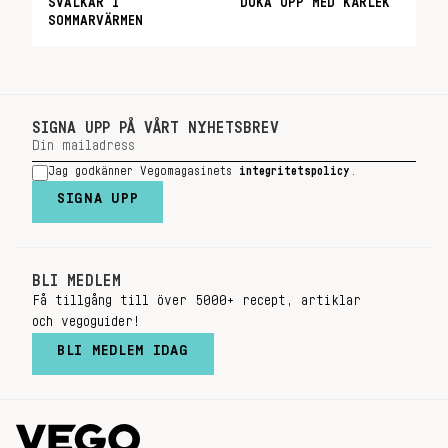
SVALKAR I
DUKA UPP MED KÄRLEK
SOMMARVÄRMEN
SIGNA UPP PÅ VÅRT NYHETSBREV
Jag godkänner Vegomagasinets
integritetspolicy
.
SIGNA UPP
BLI MEDLEM
Få tillgång till över 5000+ recept, artiklar
och vegoguider!
BLI MEDLEM IDAG