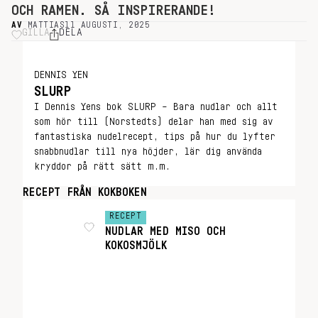
OCH RAMEN. SÅ INSPIRERANDE!
AV
MATTIAS
11 AUGUSTI, 2025
GILLA
DELA
DENNIS YEN
SLURP
I Dennis Yens bok SLURP – Bara nudlar och allt
som hör till (Norstedts) delar han med sig av
fantastiska nudelrecept, tips på hur du lyfter
snabbnudlar till nya höjder, lär dig använda
kryddor på rätt sätt m.m.
RECEPT FRÅN KOKBOKEN
RECEPT
NUDLAR MED MISO OCH
KOKOSMJÖLK