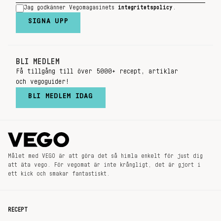
Jag godkänner Vegomagasinets
integritetspolicy
.
SIGNA UPP
BLI MEDLEM
Få tillgång till över 5000+ recept, artiklar
och vegoguider!
BLI MEDLEM IDAG
Målet med VEGO är att göra det så himla enkelt för just dig
att äta vego. För vegomat är inte krångligt, det är gjort i
ett kick och smakar fantastiskt.
RECEPT