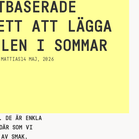
TBASERADE
ETT ATT LÄGGA
LLEN I SOMMAR
MATTIAS
14 MAJ, 2026
. DE ÄR ENKLA
DÄR SOM VI
 AV SMAK.