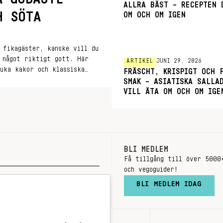
ALLRA BÄST – RECEPTEN 
H SÖTA
OM OCH OM IGEN
 fikagäster, kanske vill du
å något riktigt gott. Här
ARTIKEL
JUNI 29, 2026
uka kakor och klassiska
FRÄSCHT, KRISPIGT OCH 
SMAK – ASIATISKA SALLA
VILL ÄTA OM OCH OM IGE
BLI MEDLEM
Få tillgång till över 5000
och vegoguider!
BLI MEDLEM IDAG