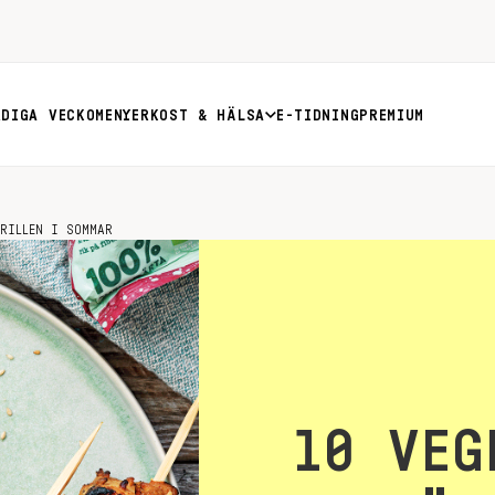
RDIGA VECKOMENYER
KOST & HÄLSA
E-TIDNING
PREMIUM
RILLEN I SOMMAR
10 VEG