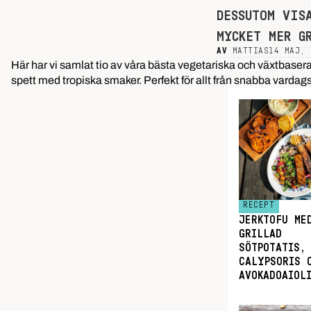
DESSUTOM VIS
MYCKET MER G
AV
MATTIAS
14 MAJ, 
Här har vi samlat tio av våra bästa vegetariska och växtbaserad
spett med tropiska smaker. Perfekt för allt från snabba vardagsg
RECEPT
JERKTOFU ME
GRILLAD
SÖTPOTATIS,
CALYPSORIS 
AVOKADOAIOL