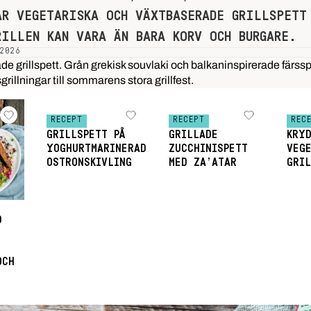
AR VEGETARISKA OCH VÄXTBASERADE GRILLSPETT
RILLEN KAN VARA ÄN BARA KORV OCH BURGARE.
2026
e grillspett. Grån grekisk souvlaki och balkaninspirerade färsspett
rillningar till sommarens stora grillfest.
RECEPT
RECEPT
REC
GRILLSPETT PÅ
GRILLADE
KRY
YOGHURTMARINERAD
ZUCCHINISPETT
VEG
OSTRONSKIVLING
MED ZA’ATAR
GRI
D
OCH
I