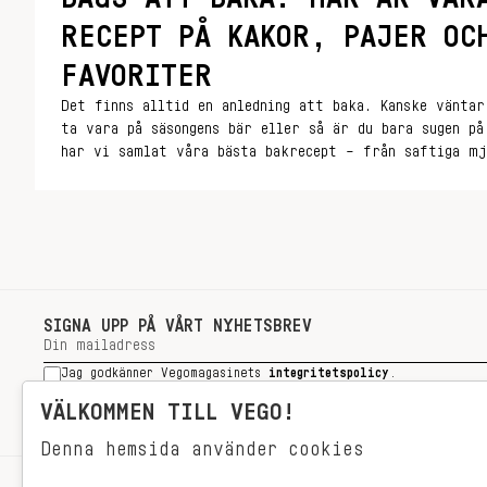
RECEPT PÅ KAKOR, PAJER OC
FAVORITER
Det finns alltid en anledning att baka. Kanske väntar
ta vara på säsongens bär eller så är du bara sugen p
har vi samlat våra bästa bakrecept – från saftiga mj
pajer till krämiga desserter och småkakor.
SIGNA UPP PÅ VÅRT NYHETSBREV
Jag godkänner Vegomagasinets
integritetspolicy
.
SIGNA UPP
VÄLKOMMEN TILL VEGO!
Denna hemsida använder cookies