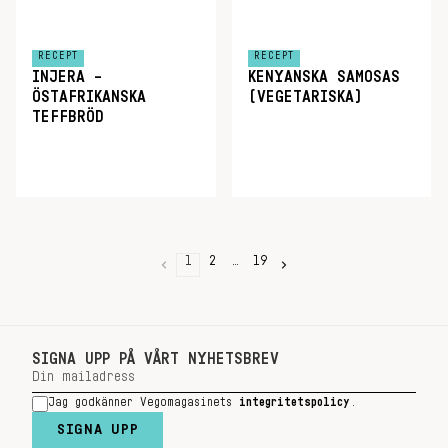
RECEPT
RECEPT
INJERA –
KENYANSKA SAMOSAS
ÖSTAFRIKANSKA
(VEGETARISKA)
TEFFBRÖD
1
2
…
19
SIGNA UPP PÅ VÅRT NYHETSBREV
Jag godkänner Vegomagasinets
integritetspolicy
.
SIGNA UPP