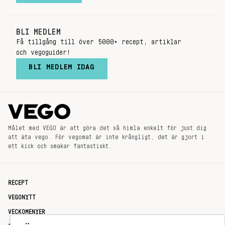
BLI MEDLEM
Få tillgång till över 5000+ recept, artiklar
och vegoguider!
BLI MEDLEM IDAG
Målet med VEGO är att göra det så himla enkelt för just dig
att äta vego. För vegomat är inte krångligt, det är gjort i
ett kick och smakar fantastiskt.
RECEPT
VEGONYTT
VECKOMENYER