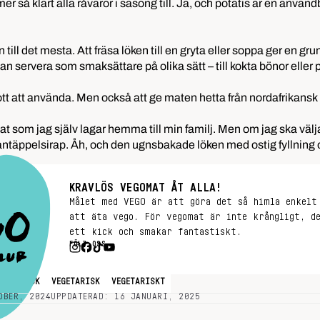
r så klart alla råvaror i säsong till. Ja, och potatis är en använ
ill det mesta. Att fräsa löken till en gryta eller soppa ger en grund
an servera som smaksättare på olika sätt – till kokta bönor eller 
gott att använda. Men också att ge maten hetta från nordafrikansk
 mat som jag själv lagar hemma till min familj. Men om jag ska välj
ntäppelsirap. Åh, och den ugnsbakade löken med ostig fyllning 
KRAVLÖS VEGOMAT ÅT ALLA!
Målet med VEGO är att göra det så himla enkelt
att äta vego. För vegomat är inte krångligt, d
ett kick och smakar fantastiskt.
FÖLJ OSS
VEGANSK
VEGETARISK
VEGETARISKT
OBER, 2024
UPPDATERAD: 16 JANUARI, 2025