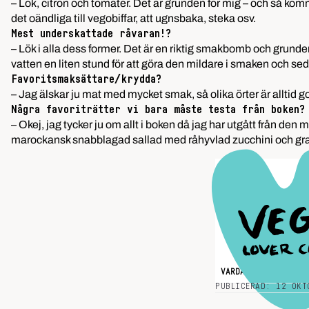
– Lök, citron och tomater. Det är grunden för mig – och så komme
det oändliga till vegobiffar, att ugnsbaka, steka osv.
Mest underskattade råvaran!?
– Lök i alla dess former. Det är en riktig smakbomb och grunden t
vatten en liten stund för att göra den mildare i smaken och sed
Favoritsmaksättare/krydda?
– Jag älskar ju mat med mycket smak, så olika örter är alltid 
Några favoriträtter vi bara måste testa från boken?
– Okej, jag tycker ju om allt i boken då jag har utgått från den
marockansk snabblagad sallad med råhyvlad zucchini och gra
VARDAGSMAT
VEGAN
PUBLICERAD: 12 OKT