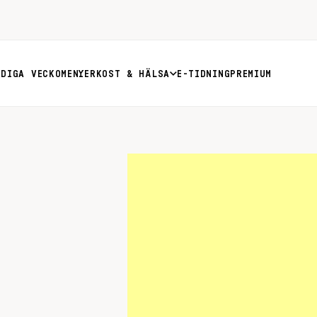
RDIGA VECKOMENYER
KOST & HÄLSA
E-TIDNING
PREMIUM