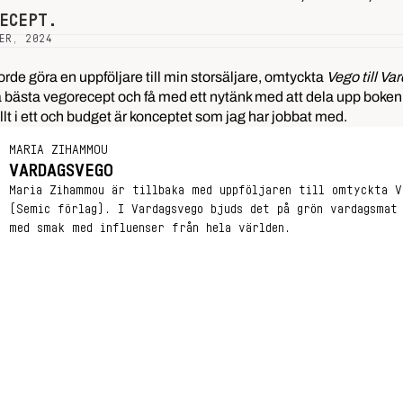
ECEPT.
ER, 2024
rde göra en uppföljare till min storsäljare, omtyckta
Vego till Va
 bästa vegorecept och få med ett nytänk med att dela upp boken eft
 allt i ett och budget är konceptet som jag har jobbat med.
MARIA ZIHAMMOU
VARDAGSVEGO
Maria Zihammou är tillbaka med uppföljaren till omtyckta V
(Semic förlag). I Vardagsvego bjuds det på grön vardagsmat
med smak med influenser från hela världen.