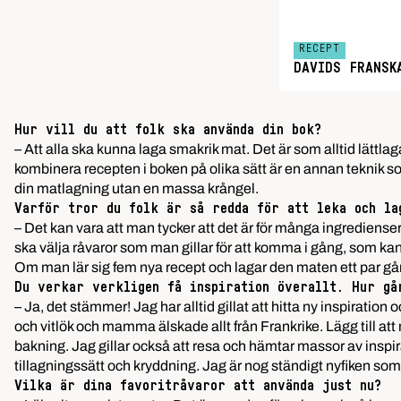
RECEPT
DAVIDS FRANSK
Hur vill du att folk ska använda din bok?
– Att alla ska kunna laga smakrik mat. Det är som alltid lätt
kombinera recepten i boken på olika sätt är en annan teknik som
din matlagning utan en massa krångel.
Varför tror du folk är så redda för att leka och la
– Det kan vara att man tycker att det är för många ingrediense
ska välja råvaror som man gillar för att komma i gång, som ka
Om man lär sig fem nya recept och lagar den maten ett par gånger
Du verkar verkligen få inspiration överallt. Hur gå
– Ja, det stämmer! Jag har alltid gillat att hitta ny inspirati
och vitlök och mamma älskade allt från Frankrike. Lägg till a
bakning. Jag gillar också att resa och hämtar massor av inspir
tillagningssätt och kryddning. Jag är nog ständigt nyfiken so
Vilka är dina favoritråvaror att använda just nu?