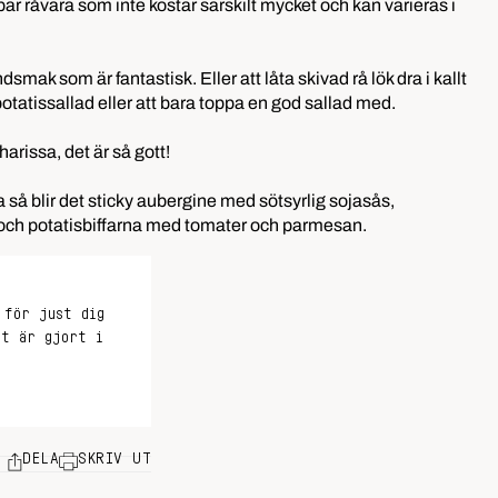
dbar råvara som inte kostar särskilt mycket och kan varieras i
smak som är fantastisk. Eller att låta skivad rå lök dra i kallt
potatissallad eller att bara toppa en god sallad med.
harissa
, det är så gott!
a så blir det sticky aubergine med sötsyrlig sojasås,
och potatisbiffarna med tomater och parmesan.
 för just dig
et är gjort i
DELA
SKRIV UT