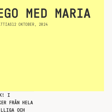
EGO MED MARIA
TTIAS
12 OKTOBER, 2024
K! I
KER FRÅN HELA
ILLIGA OCH