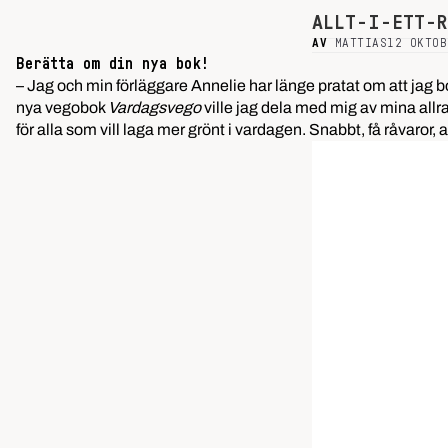
ALLT-I-ETT-R
AV
MATTIAS
12 OKTOB
Berätta om din nya bok!
– Jag och min förläggare Annelie har länge pratat om att jag bo
nya vegobok
Vardagsvego
ville jag dela med mig av mina allra
för alla som vill laga mer grönt i vardagen. Snabbt, få råvaror,