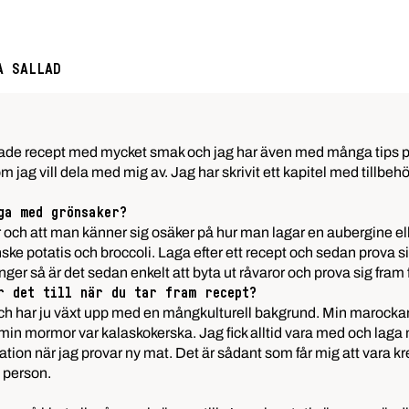
A SALLAD
lagade recept med mycket smak och jag har även med många tips p
 jag vill dela med mig av. Jag har skrivit ett kapitel med tillbeh
ga med grönsaker?
r och att man känner sig osäker på hur man lagar en aubergine el
nske potatis och
broccoli
. Laga efter ett recept och sedan prova s
 så är det sedan enkelt att byta ut råvaror och prova sig fram för
r det till när du tar fram recept?
on och har ju växt upp med en mångkulturell bakgrund. Min
marocka
tt min mormor var kalaskokerska. Jag fick alltid vara med och la
ation när jag provar ny mat. Det är sådant som får mig att vara k
m person.