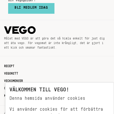
och vegoguider!
BLI MEDLEM IDAG
Målet med VEGO är att göra det så himla enkelt för just dig
att äta vego. För vegomat är inte krångligt, det är gjort i
ett kick och smakar fantastiskt.
RECEPT
VEGONYTT
VECKOMENYER
OM OSS
VÄLKOMMEN TILL VEGO!
KONTAKT
Denna hemsida använder cookies
Vi använder cookies för att förbättra
OXENSTIERNSGATAN 33