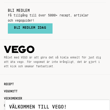
BLI MEDLEM
Få tillgång till över 5000+ recept, artiklar
och vegoguider!
BLI MEDLEM IDAG
Målet med VEGO är att göra det så himla enkelt för just dig
att äta vego. För vegomat är inte krångligt, det är gjort i
ett kick och smakar fantastiskt.
RECEPT
VEGONYTT
VECKOMENYER
OM OSS
VÄLKOMMEN TILL VEGO!