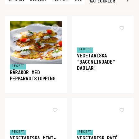
KATEGORIER
RECEPT
VEGETARISKA
”BACONLINDADE”
RECEPT
DADLAR!
RÅRAKOR MED
PEPPARROTSTOPPING
RECEPT
RECEPT
VEGETARISKA MINI-
VEGETARISK PATÉ