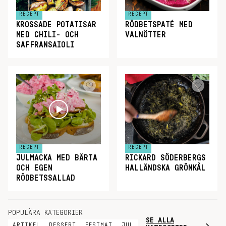
RECEPT
RECEPT
KROSSADE POTATISAR
RÖDBETSPATÉ MED
MED CHILI- OCH
VALNÖTTER
SAFFRANSAIOLI
RECEPT
RECEPT
JULMACKA MED BÄRTA
RICKARD SÖDERBERGS
OCH EGEN
HALLÄNDSKA GRÖNKÅL
RÖDBETSSALLAD
POPULÄRA KATEGORIER
SE ALLA
ARTIKEL
DESSERT
FESTMAT
JUL