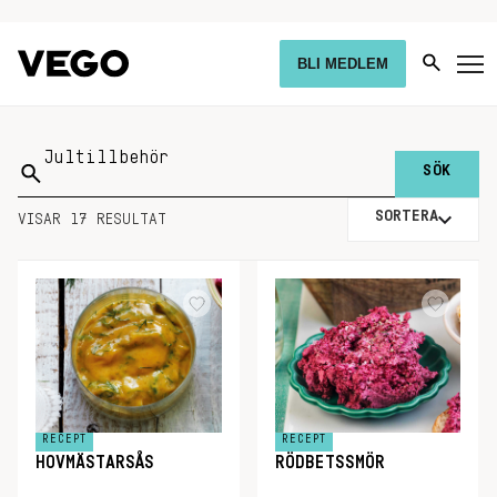
BLI MEDLEM
Sök
på:
SORTERA
VISAR 17 RESULTAT
RECEPT
RECEPT
HOVMÄSTARSÅS
RÖDBETSSMÖR