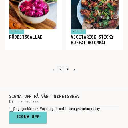
RECEPT
RECEPT
RÖDBETSSALLAD
VEGETARISK STICKY
BUFFALOBLOMKÅL
1
2
SIGNA UPP PÅ VÅRT NYHETSBREV
Jag godkänner Vegomagasinets
integritetspolicy
.
SIGNA UPP