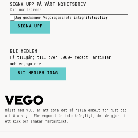
SIGNA UPP PÅ VÅRT NYHETSBREV
Jag godkänner Vegomagasinets
integritetspolicy
.
SIGNA UPP
BLI MEDLEM
Få tillgång till över 5000+ recept, artiklar
och vegoguider!
BLI MEDLEM IDAG
Målet med VEGO är att göra det så himla enkelt för just dig
att äta vego. För vegomat är inte krångligt, det är gjort i
ett kick och smakar fantastiskt.