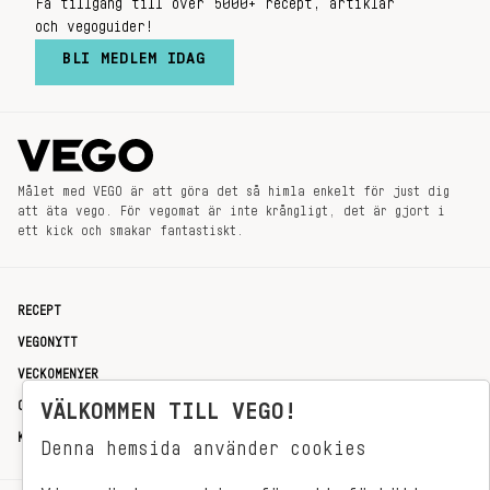
Få tillgång till över 5000+ recept, artiklar
och vegoguider!
BLI MEDLEM IDAG
Målet med VEGO är att göra det så himla enkelt för just dig
att äta vego. För vegomat är inte krångligt, det är gjort i
ett kick och smakar fantastiskt.
RECEPT
VEGONYTT
VECKOMENYER
OM OSS
VÄLKOMMEN TILL VEGO!
KONTAKT
Denna hemsida använder cookies