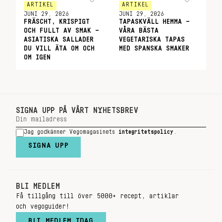
ARTIKEL
ARTIKEL
JUNI 29, 2026
JUNI 29, 2026
FRÄSCHT, KRISPIGT
TAPASKVÄLL HEMMA –
OCH FULLT AV SMAK –
VÅRA BÄSTA
ASIATISKA SALLADER
VEGETARISKA TAPAS
DU VILL ÄTA OM OCH
MED SPANSKA SMAKER
OM IGEN
SIGNA UPP PÅ VÅRT NYHETSBREV
Jag godkänner Vegomagasinets
integritetspolicy
.
SIGNA UPP
BLI MEDLEM
Få tillgång till över 5000+ recept, artiklar
och vegoguider!
BLI MEDLEM IDAG