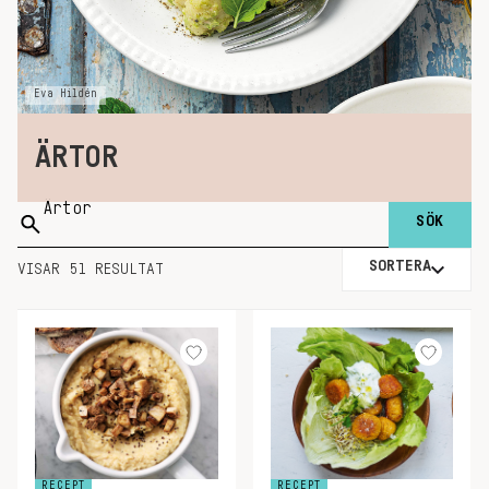
Eva Hildén
ÄRTOR
Sök
på:
SORTERA
VISAR 51 RESULTAT
RECEPT
RECEPT