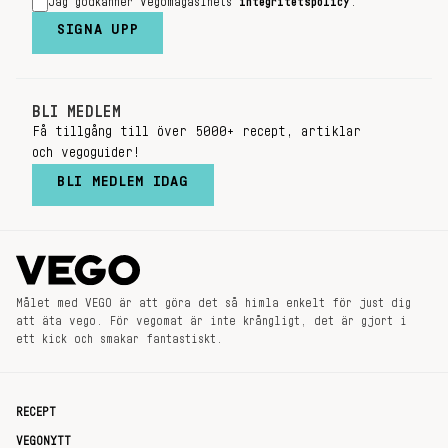
Jag godkänner Vegomagasinets
integritetspolicy
.
SIGNA UPP
BLI MEDLEM
Få tillgång till över 5000+ recept, artiklar
och vegoguider!
BLI MEDLEM IDAG
Målet med VEGO är att göra det så himla enkelt för just dig
att äta vego. För vegomat är inte krångligt, det är gjort i
ett kick och smakar fantastiskt.
RECEPT
VEGONYTT