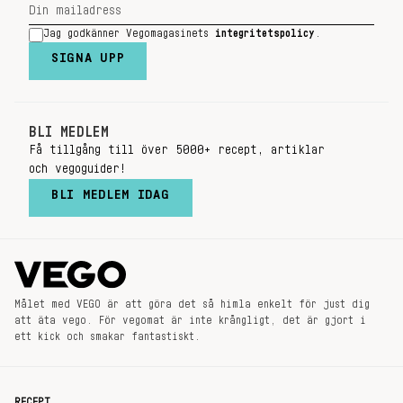
Jag godkänner Vegomagasinets
integritetspolicy
.
SIGNA UPP
BLI MEDLEM
Få tillgång till över 5000+ recept, artiklar
och vegoguider!
BLI MEDLEM IDAG
Målet med VEGO är att göra det så himla enkelt för just dig
att äta vego. För vegomat är inte krångligt, det är gjort i
ett kick och smakar fantastiskt.
RECEPT