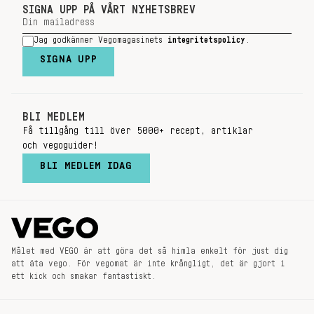
SIGNA UPP PÅ VÅRT NYHETSBREV
Jag godkänner Vegomagasinets
integritetspolicy
.
SIGNA UPP
BLI MEDLEM
Få tillgång till över 5000+ recept, artiklar
och vegoguider!
BLI MEDLEM IDAG
Målet med VEGO är att göra det så himla enkelt för just dig
att äta vego. För vegomat är inte krångligt, det är gjort i
ett kick och smakar fantastiskt.