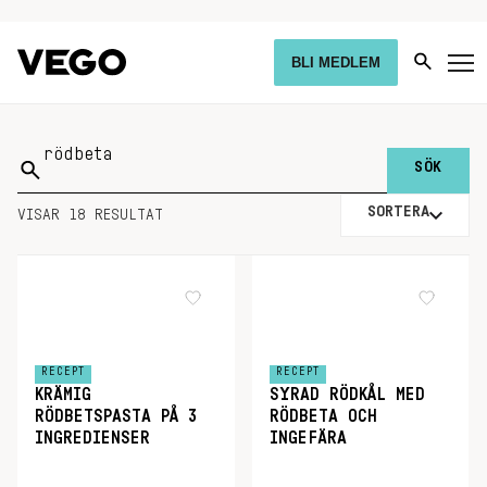
BLI MEDLEM
Sök
på:
SORTERA
VISAR 18 RESULTAT
RECEPT
RECEPT
KRÄMIG
SYRAD RÖDKÅL MED
RÖDBETSPASTA PÅ 3
RÖDBETA OCH
INGREDIENSER
INGEFÄRA