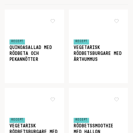
RECEPT
RECEPT
QUINOASALLAD MED
VEGETARISK
RÖDBETA OCH
RÖDBETSBURGARE MED
PEKANNÖTTER
ÄRTHUMMUS
RECEPT
RECEPT
VEGETARISK
RÖDBETSSMOOTHIE
RÖDBETSBURGARE MED
MED HALLON