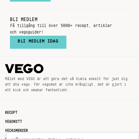
BLI MEDLEM
Få tillgång till över 5000+ recept, artiklar
och vegoguider!
BLI MEDLEM IDAG
Målet med VEGO är att göra det så himla enkelt för just dig
att äta vego. För vegomat är inte krångligt, det är gjort i
ett kick och smakar fantastiskt.
RECEPT
VEGONYTT
VECKOMENYER