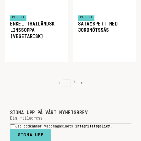
RECEPT
RECEPT
ENKEL THAILÄNDSK
SATAYSPETT MED
LINSSOPPA
JORDNÖTSSÅS
(VEGETARISK)
1
2
SIGNA UPP PÅ VÅRT NYHETSBREV
Jag godkänner Vegomagasinets
integritetspolicy
.
SIGNA UPP