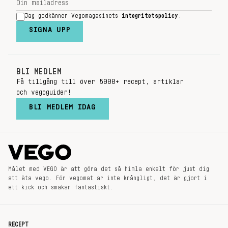
Jag godkänner Vegomagasinets
integritetspolicy
.
SIGNA UPP
BLI MEDLEM
Få tillgång till över 5000+ recept, artiklar
och vegoguider!
BLI MEDLEM IDAG
Målet med VEGO är att göra det så himla enkelt för just dig
att äta vego. För vegomat är inte krångligt, det är gjort i
ett kick och smakar fantastiskt.
RECEPT