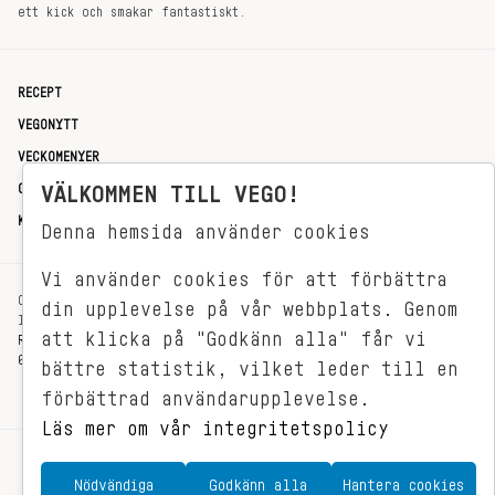
ett kick och smakar fantastiskt.
RECEPT
VEGONYTT
VECKOMENYER
OM OSS
VÄLKOMMEN TILL VEGO!
KONTAKT
Denna hemsida använder cookies
Vi använder cookies för att förbättra
OXENSTIERNSGATAN 33
din upplevelse på vår webbplats. Genom
114 27 STOCKHOLM
att klicka på "Godkänn alla" får vi
REDAKTIONEN@VEGOMAGASINET.SE
08-799 62 01
bättre statistik, vilket leder till en
förbättrad användarupplevelse.
Läs mer om vår integritetspolicy
Nödvändiga
Godkänn alla
Hantera cookies