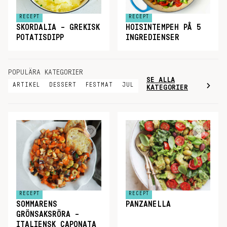
RECEPT
RECEPT
SKORDALIA – GREKISK
HOISINTEMPEH PÅ 5
POTATISDIPP
INGREDIENSER
POPULÄRA KATEGORIER
SE ALLA
ARTIKEL
DESSERT
FESTMAT
JUL
KATEGORIER
RECEPT
RECEPT
SOMMARENS
PANZANELLA
GRÖNSAKSRÖRA –
ITALIENSK CAPONATA