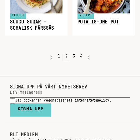
RECEPT
RECEPT
SUUGO SUQAR –
POTATIS-ONE POT
SOMALISK FÄRSSÅS
1
2
3
4
SIGNA UPP PÅ VÅRT NYHETSBREV
Jag godkänner Vegomagasinets
integritetspolicy
.
SIGNA UPP
BLI MEDLEM