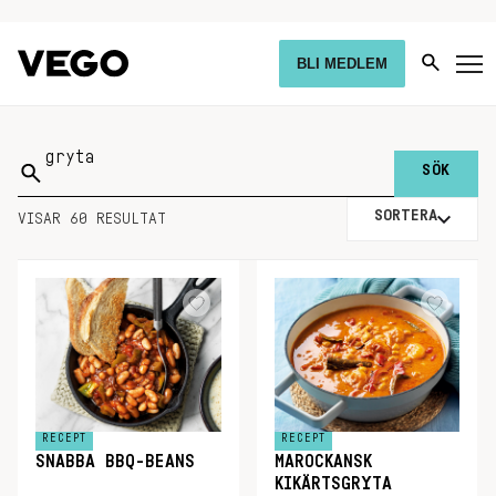
BLI MEDLEM
Sök
på:
SORTERA
VISAR 60 RESULTAT
RECEPT
RECEPT
SNABBA BBQ-BEANS
MAROCKANSK
KIKÄRTSGRYTA