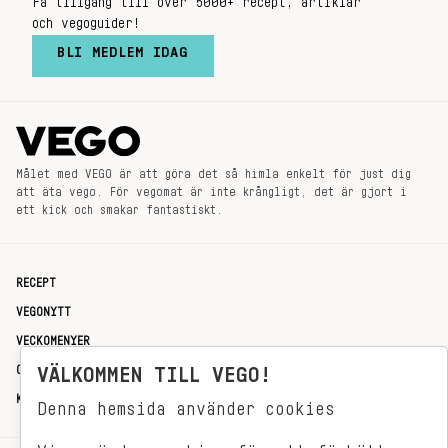
Få tillgång till över 5000+ recept, artiklar
och vegoguider!
BLI MEDLEM IDAG
Målet med VEGO är att göra det så himla enkelt för just dig
att äta vego. För vegomat är inte krångligt, det är gjort i
ett kick och smakar fantastiskt.
RECEPT
VEGONYTT
VECKOMENYER
OM OSS
VÄLKOMMEN TILL VEGO!
KONTAKT
Denna hemsida använder cookies